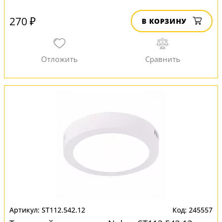
270 ₽
В КОРЗИНУ
ST112.542.12
245557