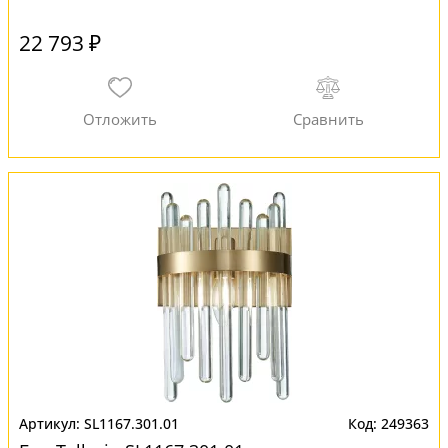
22 793 ₽
SL1167.301.01
249363