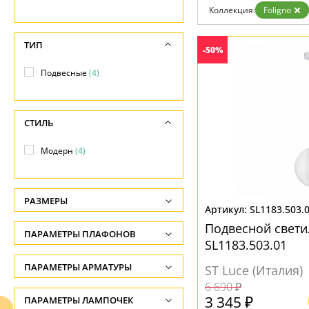
Коллекция:
Foligno
Доставка и оплата
Гарантия
Возврат
ТИП
-50%
Отзывы
Установка
Подвесные
(4)
Дизайнерам
Бренды
Контакты
СТИЛЬ
Модерн
(4)
РАЗМЕРЫ
SL1183.503.
Высота, см
Подвесной свети
ПАРАМЕТРЫ ПЛАФОНОВ
-
SL1183.503.01
ФОРМА ПЛАФОНА
ПАРАМЕТРЫ АРМАТУРЫ
Диаметр, см
ST Luce (Италия)
6 690 ₽
-
Шар
(4)
ЦВЕТ АРМАТУРЫ
3 345 ₽
ПАРАМЕТРЫ ЛАМПОЧЕК