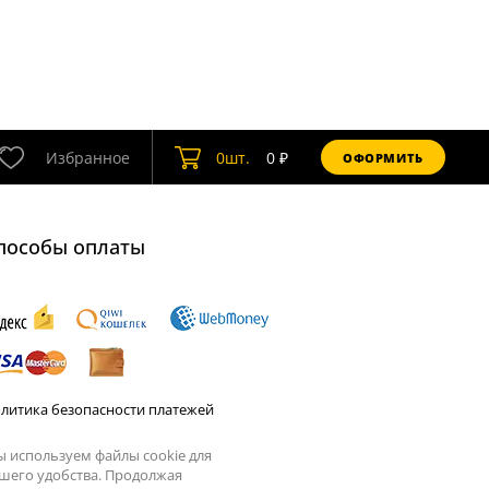
Избранное
0
шт.
0
₽
ОФОРМИТЬ
пособы оплаты
литика безопасности платежей
 используем файлы cookie для
шего удобства. Продолжая