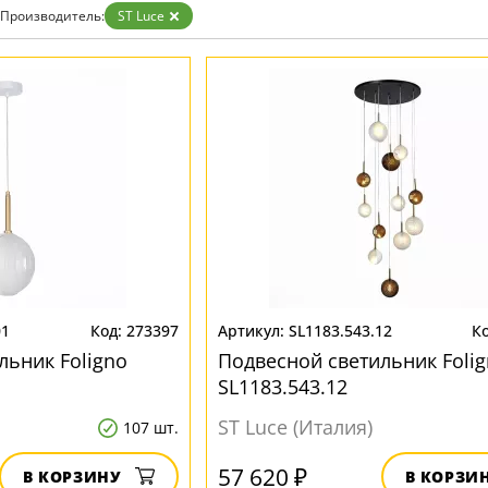
Бронза
Производитель:
ST Luce
Золото
Прозрачные
Хром
Черные
01
273397
SL1183.543.12
льник Foligno
Подвесной светильник Foli
SL1183.543.12
ST Luce (Италия)
107 шт.
57 620 ₽
В КОРЗИНУ
В КОРЗИ