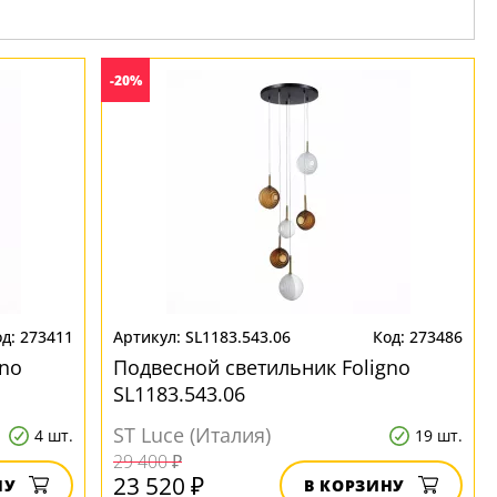
-20%
273411
SL1183.543.06
273486
gno
Подвесной светильник Foligno
SL1183.543.06
ST Luce (Италия)
4 шт.
19 шт.
29 400 ₽
23 520 ₽
НУ
В КОРЗИНУ