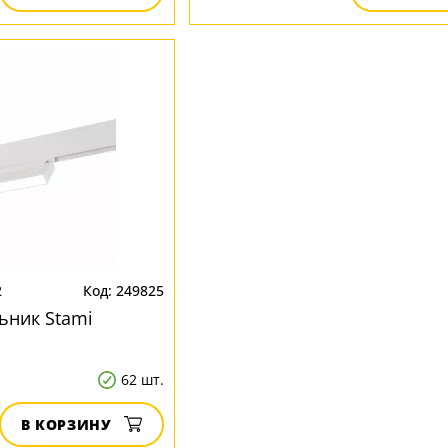
2
249825
ьник Stami
62 шт.
В КОРЗИНУ