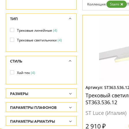
Коллекция:
Stami
П
Доставка и оплата
Гарантия
Возврат
ТИП
Отзывы
Установка
Трековые линейные
(4)
Дизайнерам
Бренды
Трековые светильники
(4)
Контакты
СТИЛЬ
Хай-тек
(4)
ST363.536.1
РАЗМЕРЫ
Трековый светил
ST363.536.12
Высота, см
ПАРАМЕТРЫ ПЛАФОНОВ
-
ST Luce (Италия)
ПОВЕРХНОСТЬ
ПАРАМЕТРЫ АРМАТУРЫ
Ширина, см
2 910 ₽