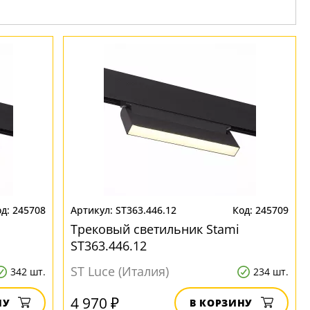
245708
ST363.446.12
245709
Трековый светильник Stami
ST363.446.12
ST Luce (Италия)
342 шт.
234 шт.
4 970 ₽
НУ
В КОРЗИНУ