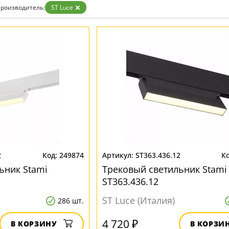
Бронза
роизводитель:
ST Luce
Золото
Прозрачные
Хром
Черные
2
249874
ST363.436.12
ьник Stami
Трековый светильник Stami
ST363.436.12
ST Luce (Италия)
286 шт.
4 720 ₽
В КОРЗИНУ
В КОРЗИ