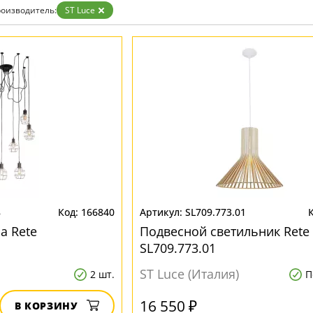
Бронза
оизводитель:
ST Luce
Золото
Прозрачные
Хром
Черные
8
166840
SL709.773.01
а Rete
Подвесной светильник Rete
SL709.773.01
ST Luce (Италия)
2 шт.
П
16 550 ₽
В КОРЗИНУ