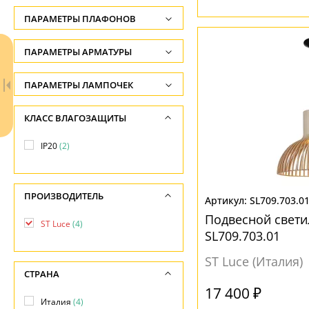
Высота, см
ПАРАМЕТРЫ ПЛАФОНОВ
-
ФОРМА ПЛАФОНА
ПАРАМЕТРЫ АРМАТУРЫ
Ширина, см
-
Абажур
(1)
ЦВЕТ АРМАТУРЫ
ПАРАМЕТРЫ ЛАМПОЧЕК
Диаметр, см
Декоративный
(1)
Количество ламп
Белый
(2)
КЛАСС ВЛАГОЗАЩИТЫ
-
Конусный
(1)
-
Черный
(3)
IP20
(2)
Призма
(1)
Общая мощность ламп
МАТЕРИАЛ
-
ПОВЕРХНОСТЬ
ПРОИЗВОДИТЕЛЬ
Напряжение
Дерево
(1)
SL709.703.0
Глянцевый
(2)
-
Подвесной свети
Металл
(3)
ST Luce
(4)
SL709.703.01
Матовый
(2)
ПОВЕРХНОСТЬ
ST Luce (Италия)
Ваш регион:
Москва
НАПРАВЛЕНИЕ
СТРАНА
+7 (800) 775-63-32
Матовый
(4)
17 400 ₽
- бесплатно по России
Вниз
(4)
Италия
(4)