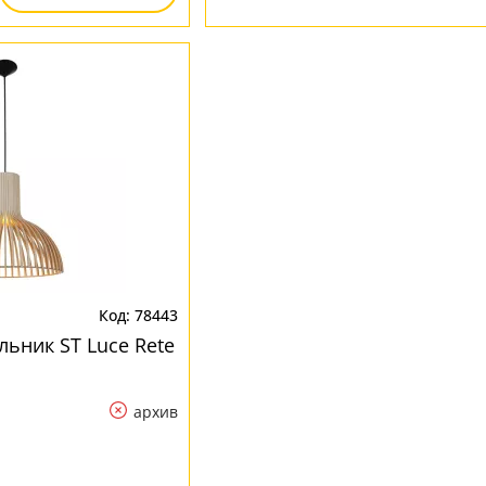
1
78443
льник ST Luce Rete
архив