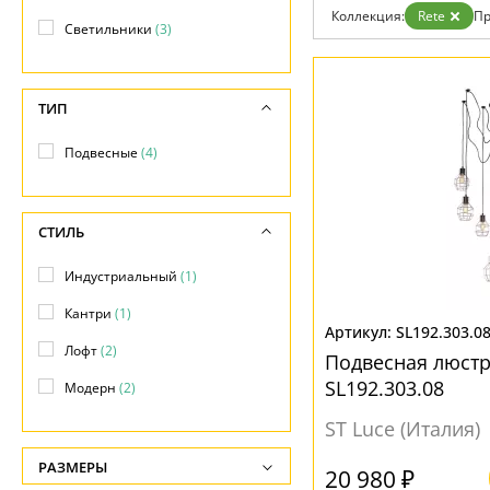
Коллекция:
Rete
Пр
Доставка и оплата
Светильники
(3)
Гарантия
Возврат
Отзывы
Установка
ТИП
Дизайнерам
Бренды
Подвесные
(4)
Контакты
СТИЛЬ
Индустриальный
(1)
Кантри
(1)
SL192.303.0
Лофт
(2)
Подвесная люстр
SL192.303.08
Модерн
(2)
ST Luce (Италия)
РАЗМЕРЫ
20 980 ₽