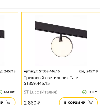
245718
ST359.446.15
245719
Трековый светильник Tale
ST359.446.15
ST Luce (Италия)
144 шт.
91 шт.
2 860 ₽
НУ
В КОРЗИНУ