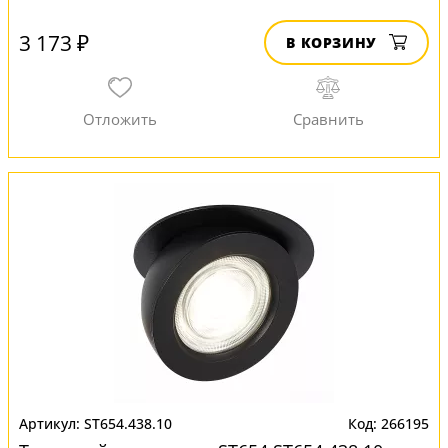
3 173 ₽
В КОРЗИНУ
ST654.438.10
266195