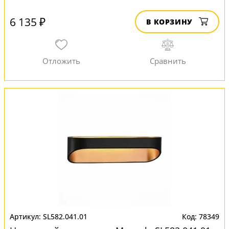
6 135 ₽
В КОРЗИНУ
SL582.041.01
78349